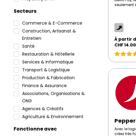
seulement 
l’argent, m
Secteurs
considérabl
la complexit
Commerce & E-Commerce
solution of
entièremen
Construction, Artisanat &
des frais, s
Entretien
À
qu'un contr
À partir 
professionne
partir
CHF
14.00
Santé
sans interv
de
Restauration & Hôtellerie
CHF
Évaluation
Services & Informatique
14.00
5
/
sur
Transport & Logistique
PepperSho
Mois
5
Online
Production & Fabrication
basé
Shop
Finance & Assurance
sur
1
Associations, Organisations &
avis
ONG
Agences & Créatifs
Agriculture & Environnement
Pepper
Fonctionne avec
Avec le log
créez très 