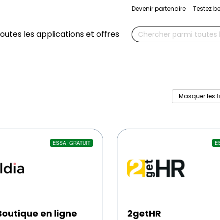
Devenir partenaire
Testez b
Chercher
outes les applications et offres
Masquer les fi
2getHR
ESSAI GRATUIT
E
Boutique en ligne
2getHR