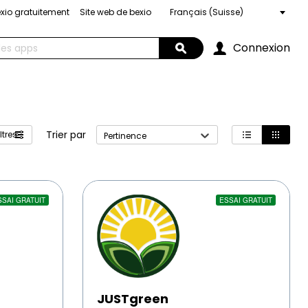
exio gratuitement
Site web de bexio
Choose
a
language
Connexion
Search
Trier par
ltres
Pertinence
Mode
Liste
Grille
d'affichage
JUSTgreen
SSAI GRATUIT
ESSAI GRATUIT
JUSTgreen