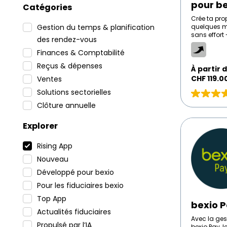
pour b
Catégories
Crée ta pro
Gestion du temps & planification
quelques mi
sans effort
des rendez-vous
boutique en
Deviens la 
Finances & Comptabilité
et vends à 
Reçus & dépenses
n'importe q
À
À partir 
d'ensemble
partir
CHF
119.0
Ventes
centrale si 
de
Solutions sectorielles
grand-mère
CHF
Évaluation
ceux qui ve
Clôture annuelle
119.00
5
sur
bexio
Explorer
5
Pay
basé
Rising App
sur
1
Nouveau
avis
Développé pour bexio
Pour les fiduciaires bexio
Top App
bexio 
Actualités fiduciaires
Avec la gest
Propulsé par l’IA
bexio Pay, 