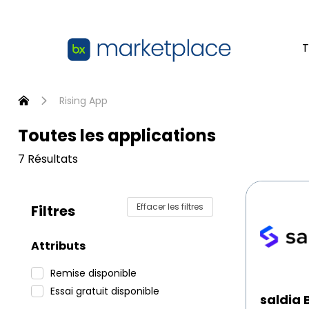
Passer au contenu principal
T
Toutes les applications
Accueil
Rising App
Toutes les applications
7 Résultats
saldia
Boutique
Effacer les filtres
Filtres
en
ligne
Attributs
pour
bexio
Remise disponible
Essai gratuit disponible
saldia 