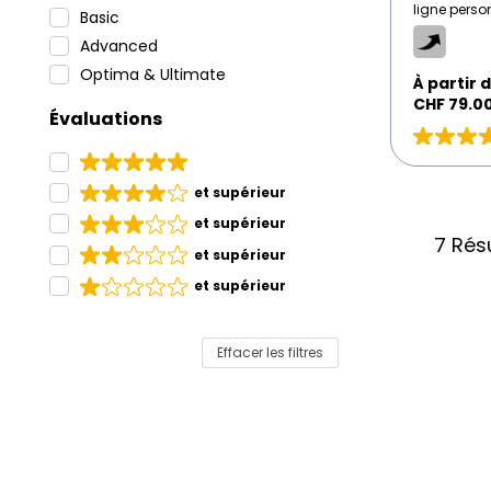
ligne pers
Basic
transmises 
Advanced
automatiqu
synchronisez
Optima & Ultimate
stocks et l
À
À partir 
clic.
partir
CHF
79.0
Évaluations
de
CHF
Évaluation
79.00
5
/
sur
et supérieur
Mois
5
et supérieur
basé
7 Rés
sur
et supérieur
2
et supérieur
avis
Effacer les filtres