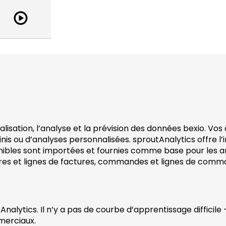
Regarder
la
vidéo
-
sproutAnalytics
sualisation, l’analyse et la prévision des données bexio. 
is ou d’analyses personnalisées. sproutAnalytics offre l’
es sont importées et fournies comme base pour les analyse
ures et lignes de factures, commandes et lignes de comman
nalytics. Il n’y a pas de courbe d’apprentissage difficil
merciaux.