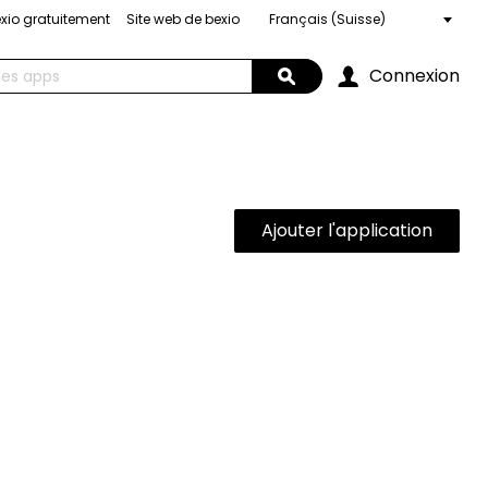
exio gratuitement
Site web de bexio
Choose
a
language
Connexion
Search
Ajouter l'application