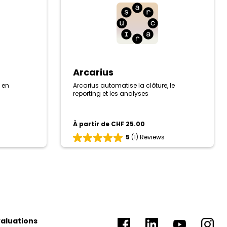
Arcarius
 en
Arcarius automatise la clôture, le
reporting et les analyses
À partir de CHF 25.00
5
(1) Reviews
Évaluation
5
sur
5
basé
sur
1
avis
valuations