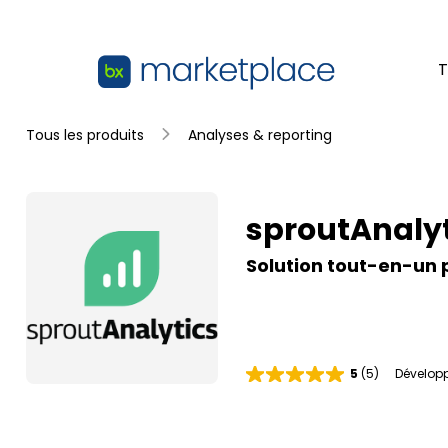
Passer au contenu principal
T
sproutAnalytics
Tous les produits
Analyses & reporting
Summary
sproutAnalyt
Solution tout-en-un po
5
(5)
Développ
É
v
a
l