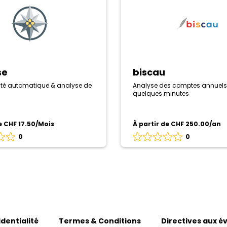
se
biscau
té automatique & analyse de
Analyse des comptes annuels
quelques minutes
e CHF 17.50/Mois
À partir de CHF 250.00/an
0
0
Évaluation
0
sur
5
basé
sur
0
avis
identialité
Termes & Conditions
Directives aux é