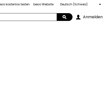
exio kostenlos testen
bexio Website
Choose
a
language
Anmelden
Search