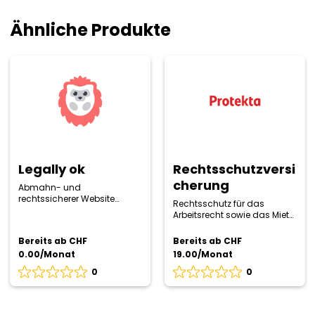
Ähnliche Produkte
Legally
Rechtsschutzversicherung
ok
Legally ok
Rechtsschutzversi
cherung
Abmahn- und
rechtssicherer Website
Rechtsschutz für das
Datenschutz
Arbeitsrecht sowie das Miet-
und Pachtrecht
Bereits ab CHF
Bereits ab CHF
0.00/Monat
19.00/Monat
0
0
Bewertung
Bewertung
0
0
von
von
5
5