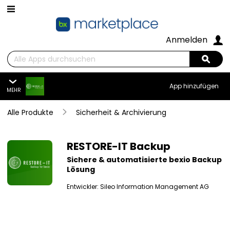
Zum Hauptinhalt wechseln
Anmelden
Suchen
Sear
App hinzufügen
MEHR
RESTORE-IT Backup
Alle Produkte
Übersicht
Sicherheit & Archivierung
Alle Funktionen
Summary
RESTORE-IT Backup
Sichere & automatisierte bexio Backup
Preise
Lösung
Bewertungen
Entwickler:
Sileo Information Management AG
Overview