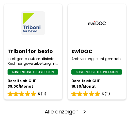
basierend
basierend
Triboni
swiDOC
auf
auf
0
0
for
Bewertungen
Bewertungen
bexio
Triboni for bexio
swiDOC
Intelligente, automatisierte
Archivierung leicht gemacht
Rechnungsverarbeitung mit
GeBüV-Rechnungsarchiv
KOSTENLOSE TESTVERSION
KOSTENLOSE TESTVERSION
Bereits ab CHF
Bereits ab CHF
39.00/Monat
18.90/Monat
5
(11)
5
(11)
Bewertung
Bewertung
5
5
von
von
5
5
Alle anzeigen
basierend
basierend
auf
auf
11
11
Bewertungen
Bewertungen