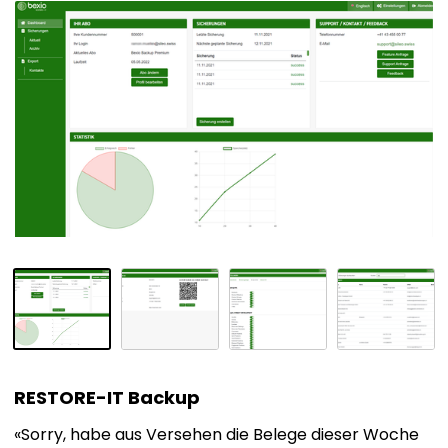
o
gen
ORE-
RESTORE-IT Backup
up
«Sorry, habe aus Versehen die Belege dieser Woche