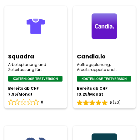
Squadra
Candia.io
Squadra
Candia.io
Arbeitsplanung und
Auftragsplanung,
Zeiterfassung für
Arbeitsrapporte und
Schichtbetriebe
Zeiterfassung
KOSTENLOSE TESTVERSION
KOSTENLOSE TESTVERSION
Bereits ab CHF
Bereits ab CHF
7.95/Monat
10.25/Monat
0
5
(20)
Bewertung
Bewertung
0
5
von
von
5
5
basierend
basierend
TimeShepherd
Work2Report
auf
auf
0
20
Bewertungen
Bewertungen