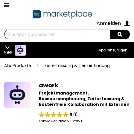
Zum Hauptinhalt wechseln
Anmelden
Suchen
Sear
App hinzufügen
MEHR
awork
Alle Produkte
Übersicht
Zeiterfassung & Terminfindung
Alle Funktionen
Summary
awork
Projektmanagement,
Preise
Ressourcenplanung, Zeiterfassung &
kostenfreie Kollaboration mit Externen
Bewertungen
5
(1)
B
Entwickler:
awork GmbH
e
w