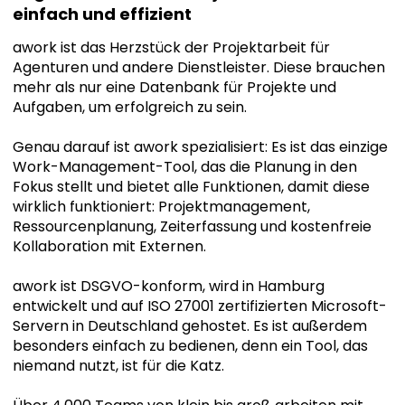
einfach und effizient
1
B
kt
awork ist das Herzstück der Projektarbeit für
e
ess
Agenturen und andere Dienstleister. Diese brauchen
w
mehr als nur eine Datenbank für Projekte und
e
ch
r
Aufgaben, um erfolgreich zu sein.
t
ent
u
Genau darauf ist awork spezialisiert: Es ist das einzige
n
Work-Management-Tool, das die Planung in den
g
Fokus stellt und bietet alle Funktionen, damit diese
e
wirklich funktioniert: Projektmanagement,
n
Ressourcenplanung, Zeiterfassung und kostenfreie
Kollaboration mit Externen.
awork ist DSGVO-konform, wird in Hamburg
entwickelt und auf ISO 27001 zertifizierten Microsoft-
Servern in Deutschland gehostet. Es ist außerdem
besonders einfach zu bedienen, denn ein Tool, das
niemand nutzt, ist für die Katz.