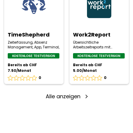
TimeShepherd
Work2Report
Zeiterfassung, Absenz
Übersichtliche
Management, App, Terminal,
Arbeitszeitreports mit
grafischen Auswertungen
KOSTENLOSE TESTVERSION
KOSTENLOSE TESTVERSION
Bereits ab CHF
Bereits ab CHF
7.50/Monat
5.00/Monat
0
0
Bewertung
Bewertung
0
0
von
von
5
5
Alle anzeigen
basierend
basierend
auf
auf
0
0
Bewertungen
Bewertungen